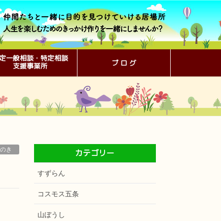
定一般相談・特定相談
ブ ロ グ
支援事業所
のき
カテゴリー
すずらん
コスモス五条
山ぼうし