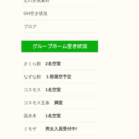
えのき筑紫野
GH空き状況
ブログ
グループホーム空き状況
さくら館
2名空室
なずな館
１部屋空予定
コスモス
1名空室
コスモス五条
満室
花水木
1名空室
ミモザ
男女入居受付中!