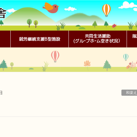
共同生活援助
指
就労継続支援B型施設
(グルｰプホｰム空き状況）
日
和楽え