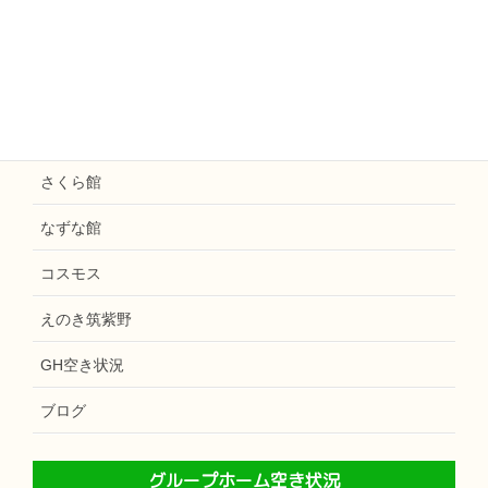
花水木
えのき天拝
和楽えのき
さくら館
なずな館
コスモス
えのき筑紫野
GH空き状況
ブログ
グループホーム空き状況