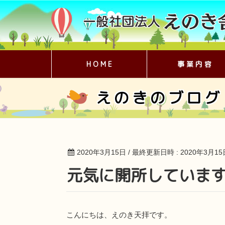
H O M E
事 業 内 容
えのきのブログ
2020年3月15日
/ 最終更新日時 :
2020年3月15
元気に開所していま
こんにちは、えのき天拝です。