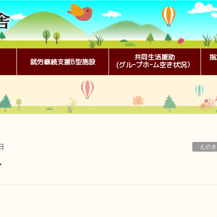
共同生活援助
指
就労継続支援B型施設
(グルｰプホｰム空き状況）
日
えのき
す