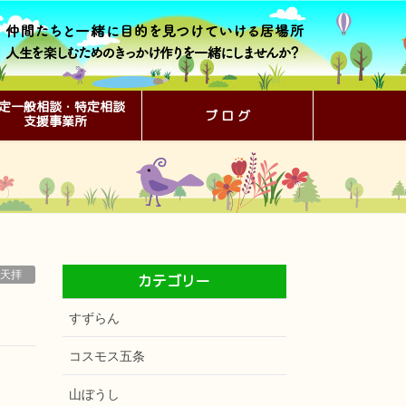
定一般相談・特定相談
ブ ロ グ
支援事業所
天拝
カテゴリー
すずらん
コスモス五条
山ぼうし