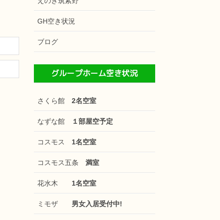
えのき筑紫野
GH空き状況
ブログ
グループホーム空き状況
さくら館
2名空室
なずな館
１部屋空予定
コスモス
1名空室
コスモス五条
満室
花水木
1名空室
ミモザ
男女入居受付中!