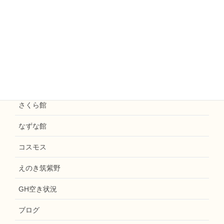
お知らせ
花水木
えのき天拝
和楽えのき
さくら館
なずな館
コスモス
えのき筑紫野
GH空き状況
ブログ