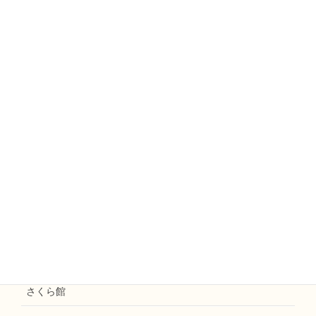
コスモス五条
山ぼうし
ミモザ
えのきファームなかがわ
えのきまほろば
お知らせ
花水木
えのき天拝
和楽えのき
さくら館