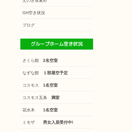
えのき筑紫野
GH空き状況
ブログ
グループホーム空き状況
さくら館
2名空室
なずな館
１部屋空予定
コスモス
1名空室
コスモス五条
満室
花水木
1名空室
ミモザ
男女入居受付中!