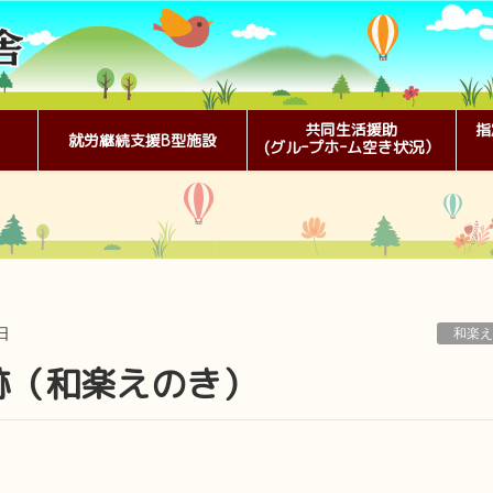
共同生活援助
指
就労継続支援B型施設
(グルｰプホｰム空き状況）
日
和楽え
庁跡（和楽えのき）