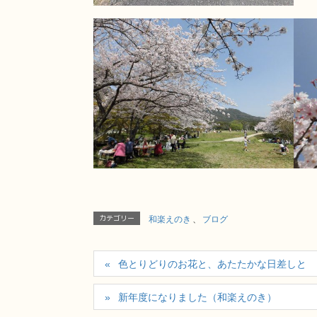
カテゴリー
和楽えのき
、
ブログ
色とりどりのお花と、あたたかな日差しと
新年度になりました（和楽えのき）