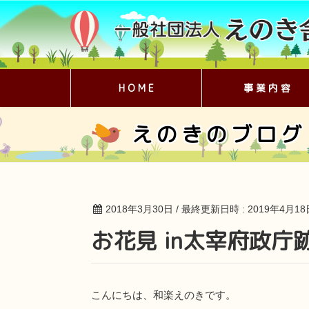
H O M E
事 業 内 容
えのきのブログ
2018年3月30日
/ 最終更新日時 :
2019年4月18
お花見 in太宰府政
こんにちは、和楽えのきです。