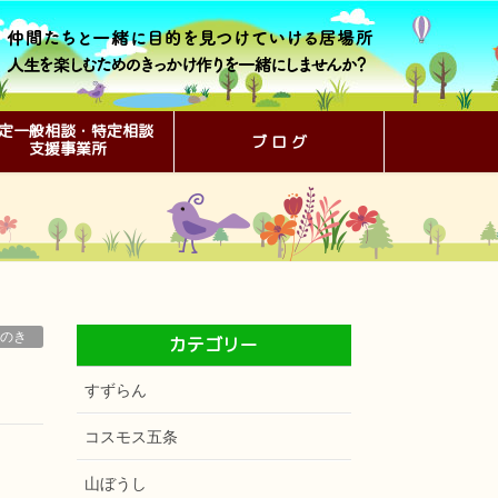
定一般相談・特定相談
ブ ロ グ
支援事業所
のき
カテゴリー
すずらん
コスモス五条
山ぼうし