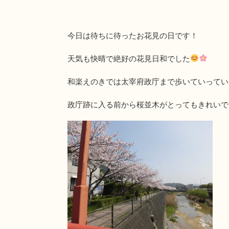
今日は待ちに待ったお花見の日です！
天気も快晴で絶好の花見日和でした
和楽えのきでは太宰府政庁まで歩いていってい
政庁跡に入る前から桜並木がとってもきれいで