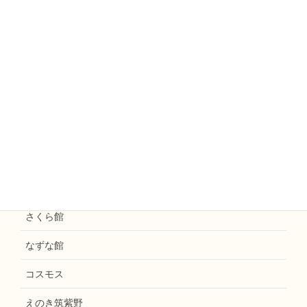
ミモザ
えのきファームなかがわ
えのきまほろば
お知らせ
花水木
えのき天拝
和楽えのき
さくら館
なずな館
コスモス
えのき筑紫野