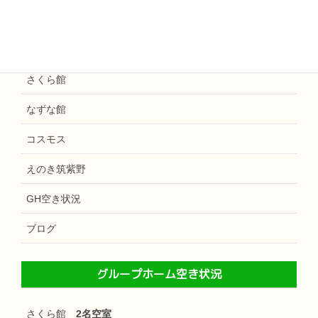
えのき天拝
和楽えのき
さくら館
なずな館
コスモス
えのき筑紫野
GH空き状況
ブログ
グループホーム空き状況
さくら館
2名空室