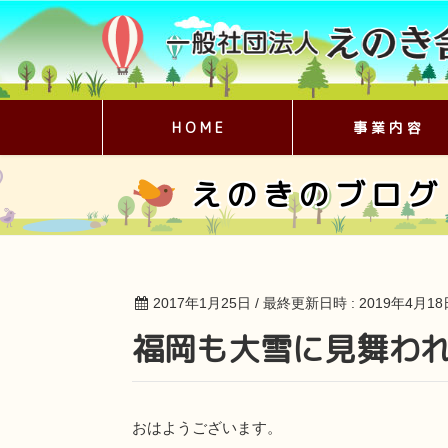
H O M E
事 業 内 容
えのきのブログ
2017年1月25日
/ 最終更新日時 :
2019年4月18
福岡も大雪に見舞わ
おはようございます。