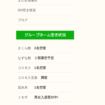
えのき筑紫野
GH空き状況
ブログ
グループホーム空き状況
さくら館
2名空室
なずな館
１部屋空予定
コスモス
1名空室
コスモス五条
満室
花水木
1名空室
ミモザ
男女入居受付中!