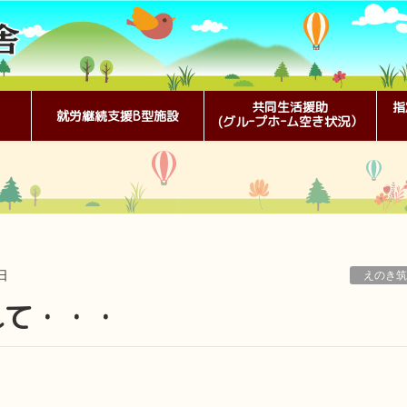
共同生活援助
指
就労継続支援B型施設
(グルｰプホｰム空き状況）
日
えのき筑
れて・・・