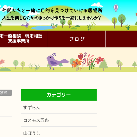
定一般相談・特定相談
ブ ロ グ
支援事業所
紫野
カテゴリー
すずらん
コスモス五条
山ぼうし