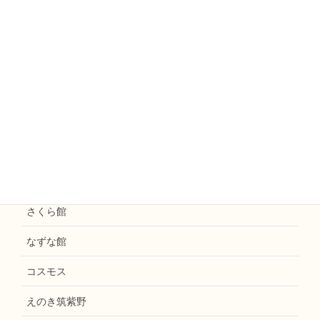
ミモザ
えのきファームなかがわ
えのきまほろば
お知らせ
花水木
えのき天拝
和楽えのき
さくら館
なずな館
コスモス
えのき筑紫野