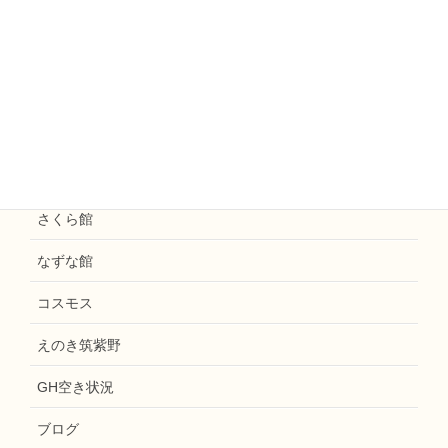
えのきまほろば
お知らせ
花水木
えのき天拝
和楽えのき
さくら館
なずな館
コスモス
えのき筑紫野
GH空き状況
ブログ