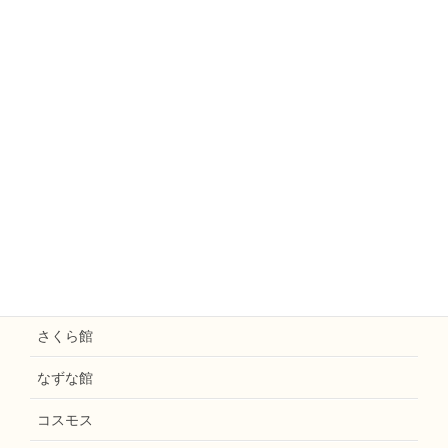
ミモザ
えのきファームなかがわ
えのきまほろば
お知らせ
花水木
えのき天拝
和楽えのき
さくら館
なずな館
コスモス