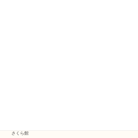
すずらん
コスモス五条
山ぼうし
ミモザ
えのきファームなかがわ
えのきまほろば
お知らせ
花水木
えのき天拝
和楽えのき
さくら館