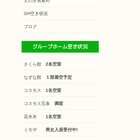
えのき筑紫野
GH空き状況
ブログ
グループホーム空き状況
さくら館
2名空室
なずな館
１部屋空予定
コスモス
1名空室
コスモス五条
満室
花水木
1名空室
ミモザ
男女入居受付中!