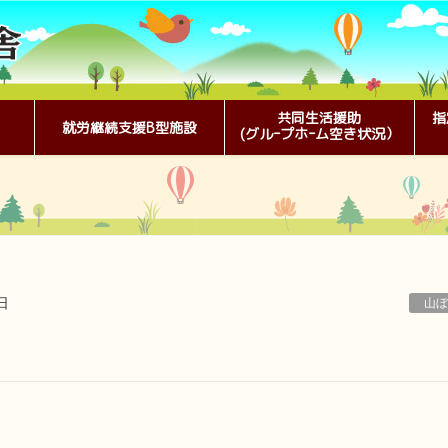
共同生活援助
指
就労継続支援B型施設
(グルｰプホｰム空き状況）
日
山ぼ