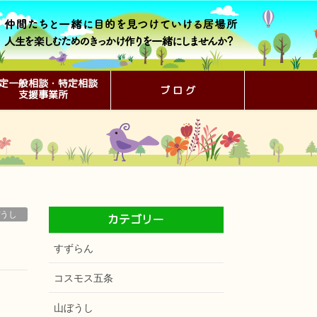
定一般相談・特定相談
ブ ロ グ
支援事業所
うし
カテゴリー
すずらん
コスモス五条
山ぼうし