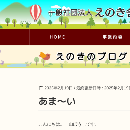
H O M E
事 業 内 容
えのきのブログ
2025年2月19日
/ 最終更新日時 :
2025年2月19
あま～い
こんにちは。 山ぼうしです。