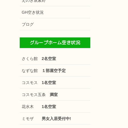
えのき筑紫野
GH空き状況
ブログ
グループホーム空き状況
さくら館
2名空室
なずな館
１部屋空予定
コスモス
1名空室
コスモス五条
満室
花水木
1名空室
ミモザ
男女入居受付中!