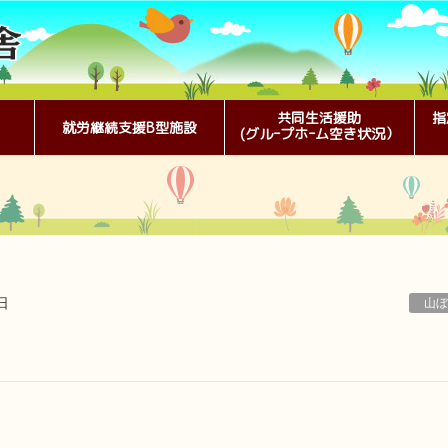
共同生活援助
指
就労継続支援B型施設
(グルｰプホｰム空き状況）
日
山ぼ