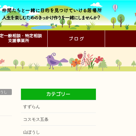
定一般相談・特定相談
ブ ロ グ
支援事業所
うし
カテゴリー
すずらん
コスモス五条
山ぼうし