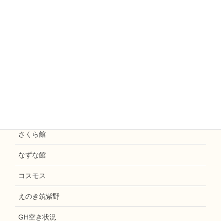
えのきファームなかがわ
えのきまほろば
お知らせ
花水木
えのき天拝
和楽えのき
さくら館
なずな館
コスモス
えのき筑紫野
GH空き状況