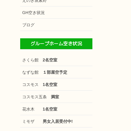
えのき筑紫野
GH空き状況
ブログ
グループホーム空き状況
さくら館
2名空室
なずな館
１部屋空予定
コスモス
1名空室
コスモス五条
満室
花水木
1名空室
ミモザ
男女入居受付中!