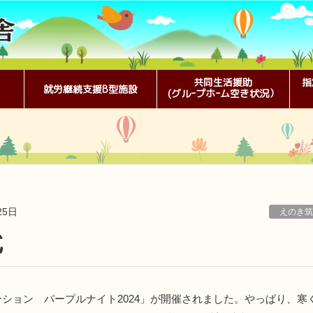
共同生活援助
指
就労継続支援B型施設
(グルｰプホｰム空き状況）
25日
えのき筑
式
ション パープルナイト2024」が開催されました。やっぱり、寒