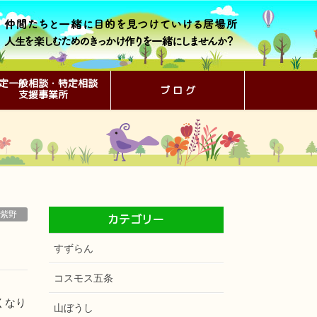
定一般相談・特定相談
ブ ロ グ
支援事業所
紫野
カテゴリー
すずらん
コスモス五条
くなり
山ぼうし