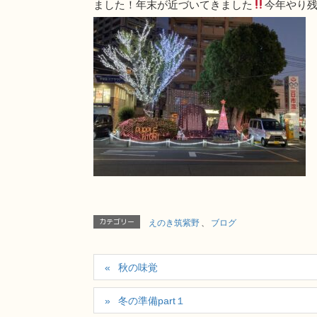
ました！年末が近づいてきました
今年やり
カテゴリー
えのき筑紫野
、
ブログ
秋の味覚
冬の準備part１