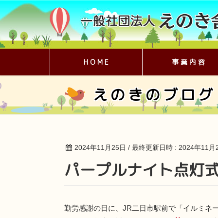
H O M E
事 業 内 容
えのきのブログ
2024年11月25日
/ 最終更新日時 :
2024年11月
パープルナイト点灯
勤労感謝の日に、JR二日市駅前で「イルミネー