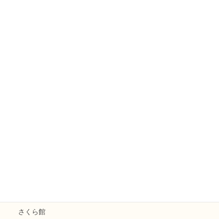
すずらん
コスモス五条
山ぼうし
ミモザ
えのきファームなかがわ
えのきまほろば
お知らせ
花水木
えのき天拝
和楽えのき
さくら館