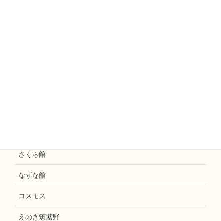
ミモザ
えのきファームなかがわ
えのきまほろば
お知らせ
花水木
えのき天拝
和楽えのき
さくら館
なずな館
コスモス
えのき筑紫野