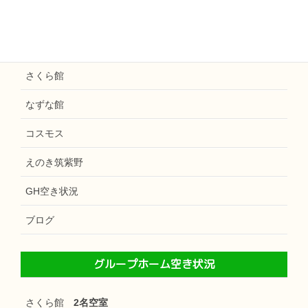
えのき天拝
和楽えのき
さくら館
なずな館
コスモス
えのき筑紫野
GH空き状況
ブログ
グループホーム空き状況
さくら館
2名空室