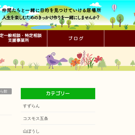
定一般相談・特定相談
ブ ロ グ
支援事業所
ら館
カテゴリー
すずらん
コスモス五条
山ぼうし