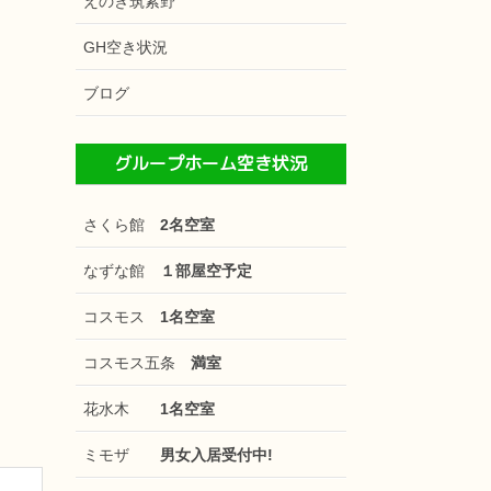
えのき筑紫野
GH空き状況
ブログ
グループホーム空き状況
さくら館
2名空室
なずな館
１部屋空予定
コスモス
1名空室
コスモス五条
満室
花水木
1名空室
ミモザ
男女入居受付中!