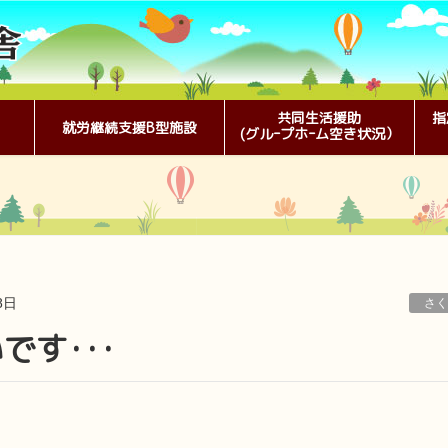
共同生活援助
指
就労継続支援B型施設
(グルｰプホｰム空き状況）
8日
さく
です･･･