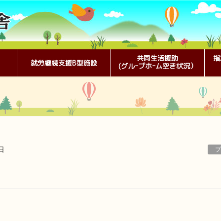
共同生活援助
指
就労継続支援B型施設
(グルｰプホｰム空き状況）
日
ブ