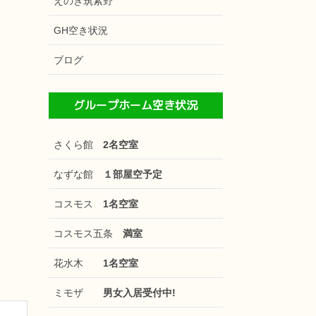
えのき筑紫野
GH空き状況
ブログ
グループホーム空き状況
さくら館
2名空室
なずな館
１部屋空予定
コスモス
1名空室
コスモス五条
満室
花水木
1名空室
ミモザ
男女入居受付中!