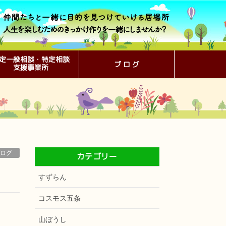
定一般相談・特定相談
ブ ロ グ
支援事業所
ログ
カテゴリー
すずらん
コスモス五条
山ぼうし