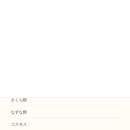
山ぼうし
ミモザ
えのきファームなかがわ
えのきまほろば
お知らせ
花水木
えのき天拝
和楽えのき
さくら館
なずな館
コスモス