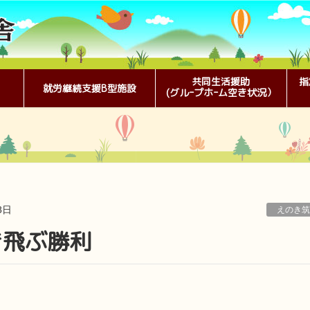
共同生活援助
指
就労継続支援B型施設
(グルｰプホｰム空き状況）
8日
えのき筑
き飛ぶ勝利
。