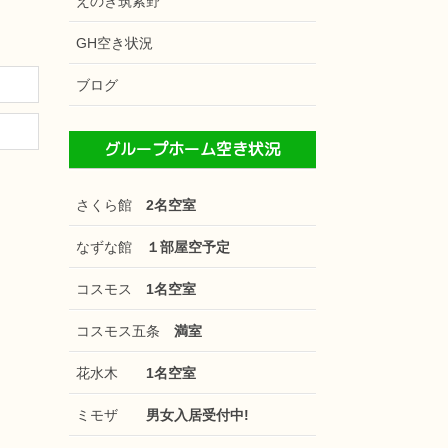
えのき筑紫野
GH空き状況
ブログ
グループホーム空き状況
さくら館
2名空室
なずな館
１部屋空予定
コスモス
1名空室
コスモス五条
満室
花水木
1名空室
ミモザ
男女入居受付中!