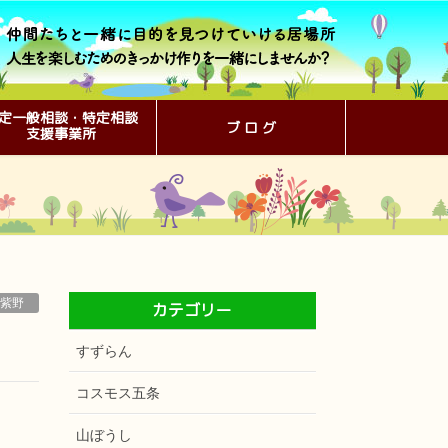
定一般相談・特定相談
ブ ロ グ
支援事業所
紫野
カテゴリー
すずらん
コスモス五条
山ぼうし