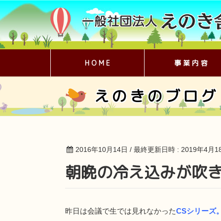
H O M E
事 業 内 容
えのきのブログ
2016年10月14日
/ 最終更新日時 :
2019年4月1
朝晩の冷え込みが吹
昨日は会議で生では見れなかった
CSシリーズ